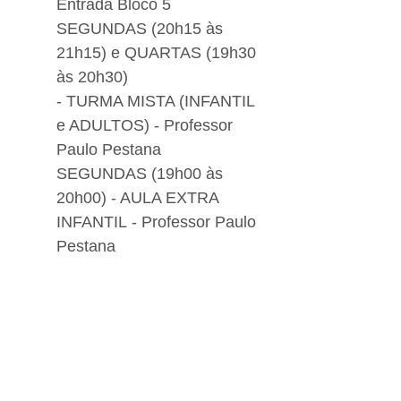
Entrada Bloco 5
SEGUNDAS (20h15 às
21h15) e QUARTAS (19h30
às 20h30)
- TURMA MISTA (INFANTIL
e ADULTOS) - Professor
Paulo Pestana
SEGUNDAS (19h00 às
20h00) - AULA EXTRA
INFANTIL
- Professor Paulo
Pestana
DOJO ABM
Associação Bosque Marapendi -
Av. Afonso Arinos de Melo Franco,
393 - Barra da Tijuca
TERÇAS e QUINTAS - 19h00 às