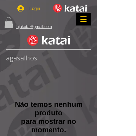
Login
lojakatai@gmail.com
agasalhos
Não temos nenhum
produto
para mostrar no
momento.