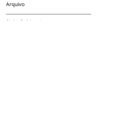
Arquivo
Ainda não há posts.
Procurar por tags
Nenhum tag.
Siga
© 2026 Katai