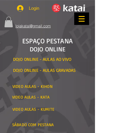
Login
lojakatai@gmail.com
ESPAÇO PESTANA
DOJO ONLINE
DOJO ONLINE - AULAS AO VIVO
DOJO ONLINE - AULAS GRAVADAS
VIDEO AULAS - KIHON
VIDEO AULAS - KATA
VIDEO AULAS - KUMITE
SÁBADO COM PESTANA