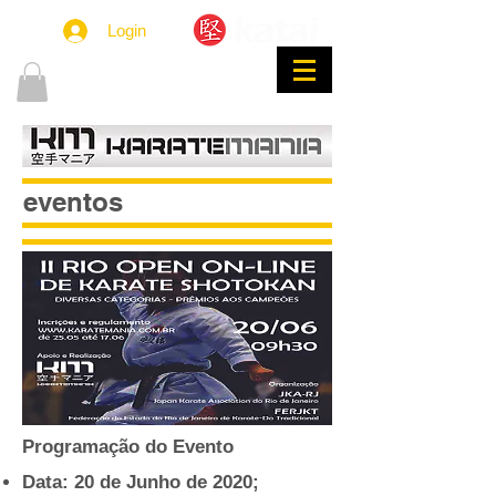
Login
lojakatai@gmail.com
eventos
Programação do Evento
Data: 20 de Junho de 2020;