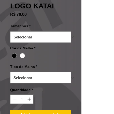
LOGO KATAI
Preço
R$ 70,00
Tamanhos
*
Cor da Malha
*
Tipo de Malha
*
Quantidade
*