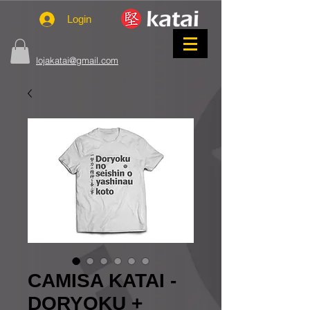
Login
lojakatai@gmail.com
CAMISA KATAI -
DORYOKU +