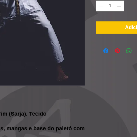
Adic
m (Sarja). Tecido
as, mangas e base do paletó com