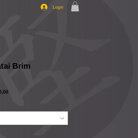
Login
tai Brim
Preço
0,00
promocional