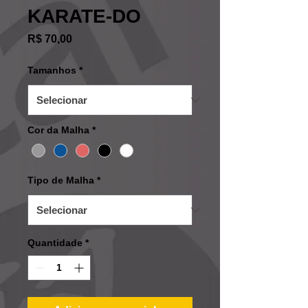
KARATE-DO
Preço
R$ 70,00
Tamanhos
*
Cor da Malha
*
Tipo de Malha
*
Quantidade
*